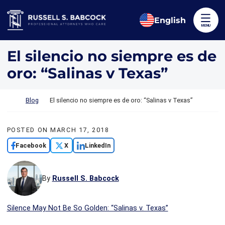
Skip to content
Return home
English
MENU
El silencio no siempre es de
oro: “Salinas v Texas”
Return home
Blog
El silencio no siempre es de oro: “Salinas v Texas”
POSTED ON
MARCH 17, 2018
Facebook
X
LinkedIn
By
Russell S. Babcock
Silence May Not Be So Golden: “Salinas v. Texas”