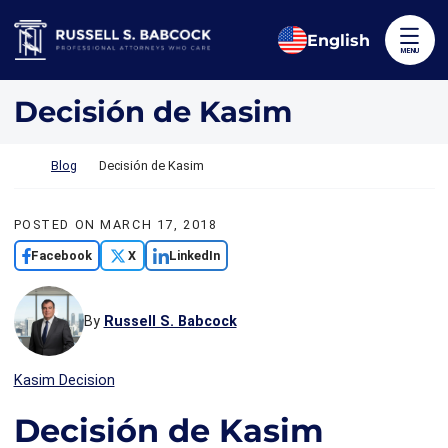
Skip to content
Return home
English
MENU
Decisión de Kasim
Return home
Blog
Decisión de Kasim
POSTED ON
MARCH 17, 2018
Facebook
X
LinkedIn
By
Russell S. Babcock
Kasim Decision
Decisión de Kasim