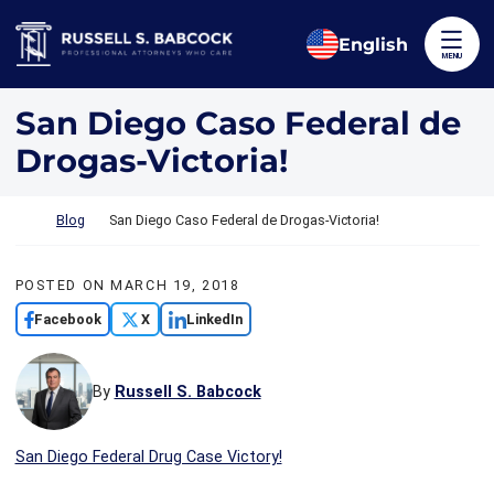
Skip to content
Return home
English
MENU
San Diego Caso Federal de
Drogas-Victoria!
Return home
Blog
San Diego Caso Federal de Drogas-Victoria!
POSTED ON
MARCH 19, 2018
Facebook
X
LinkedIn
By
Russell S. Babcock
San Diego Federal Drug Case Victory!