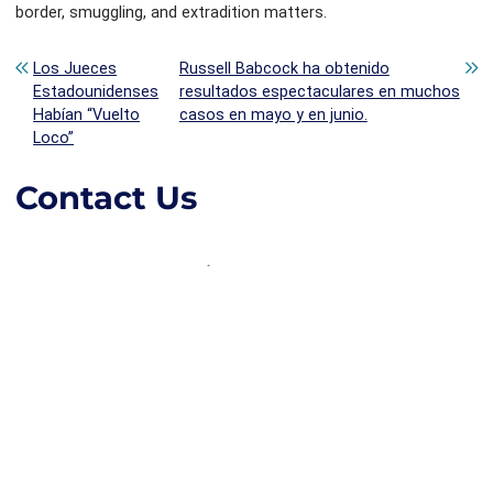
border, smuggling, and extradition matters.
Post navigation
Los Jueces
Russell Babcock ha obtenido
Estadounidenses
resultados espectaculares en muchos
Habían “Vuelto
casos en mayo y en junio.
Loco”
Contact Us