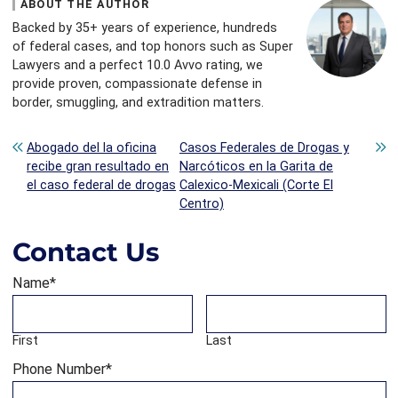
ABOUT THE AUTHOR
Backed by 35+ years of experience, hundreds
of federal cases, and top honors such as Super
Lawyers and a perfect 10.0 Avvo rating, we
provide proven, compassionate defense in
border, smuggling, and extradition matters.
Post navigation
Abogado del la oficina
Casos Federales de Drogas y
recibe gran resultado en
Narcóticos en la Garita de
el caso federal de drogas
Calexico-Mexicali (Corte El
Centro)
Contact Us
Name
*
First
Last
Phone Number
*