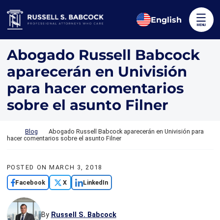
Skip to content
Return home
English
MENU
Abogado Russell Babcock
aparecerán en Univisión
para hacer comentarios
sobre el asunto Filner
Return home
Blog
Abogado Russell Babcock aparecerán en Univisión para
hacer comentarios sobre el asunto Filner
POSTED ON
MARCH 3, 2018
Facebook
X
LinkedIn
By
Russell S. Babcock