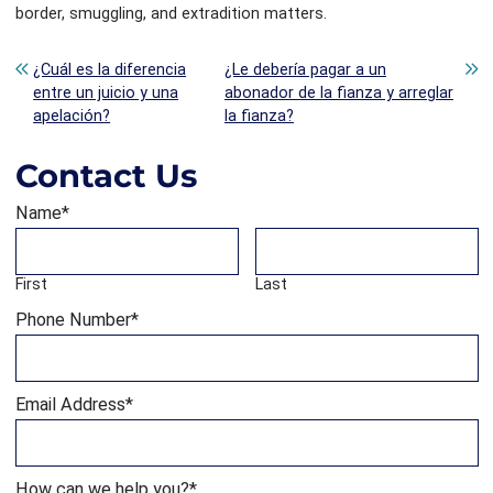
border, smuggling, and extradition matters.
Post navigation
¿Cuál es la diferencia
¿Le debería pagar a un
entre un juicio y una
abonador de la fianza y arreglar
apelación?
la fianza?
Contact Us
Name
*
First
Last
Phone Number
*
Email Address
*
How can we help you?
*