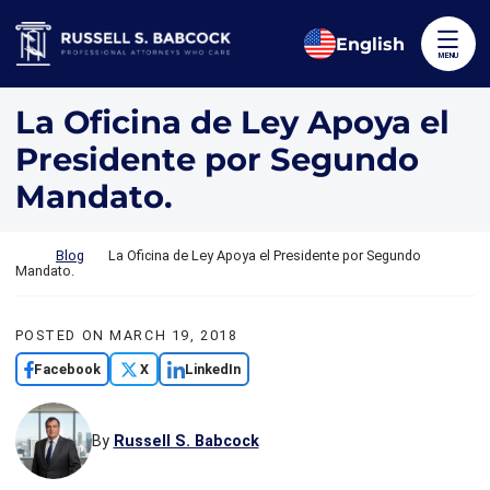
Skip to content
Return home
English
MENU
La Oficina de Ley Apoya el
Presidente por Segundo
Mandato.
Return home
Blog
La Oficina de Ley Apoya el Presidente por Segundo
Mandato.
POSTED ON
MARCH 19, 2018
Facebook
X
LinkedIn
By
Russell S. Babcock