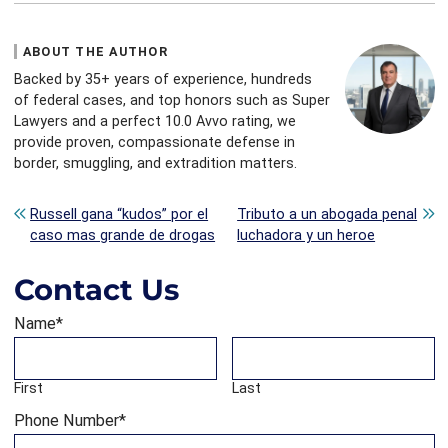
ABOUT THE AUTHOR
Backed by 35+ years of experience, hundreds
of federal cases, and top honors such as Super
Lawyers and a perfect 10.0 Avvo rating, we
provide proven, compassionate defense in
border, smuggling, and extradition matters.
Post navigation
Russell gana “kudos” por el
Tributo a un abogada penal
caso mas grande de drogas
luchadora y un heroe
Contact Us
Name
*
First
Last
Phone Number
*