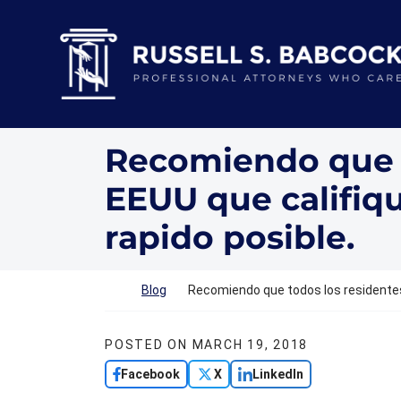
Skip to content
Return home
Recomiendo que 
EEUU que califiq
rapido posible.
Return home
Blog
Recomiendo que todos los residentes
POSTED ON
MARCH 19, 2018
Facebook
X
LinkedIn