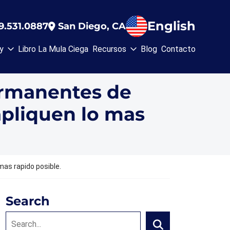
English
9.531.0887
San Diego
, CA
y
Libro La Mula Ciega
Recursos
Blog
Contacto
ermanentes de
apliquen lo mas
as rapido posible.
Search
Search: