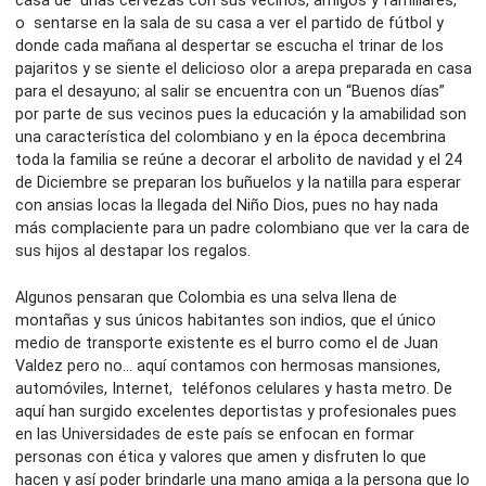
casa de unas cervezas con sus vecinos, amigos y familiares,
o sentarse en la sala de su casa a ver el partido de fútbol y
donde cada mañana al despertar se escucha el trinar de los
pajaritos y se siente el delicioso olor a arepa preparada en casa
para el desayuno; al salir se encuentra con un “Buenos días”
por parte de sus vecinos pues la educación y la amabilidad son
una característica del colombiano y en la época decembrina
toda la familia se reúne a decorar el arbolito de navidad y el 24
de Diciembre se preparan los buñuelos y la natilla para esperar
con ansias locas la llegada del Niño Dios, pues no hay nada
más complaciente para un padre colombiano que ver la cara de
sus hijos al destapar los regalos.
Algunos pensaran que Colombia es una selva llena de
montañas y sus únicos habitantes son indios, que el único
medio de transporte existente es el burro como el de Juan
Valdez pero no… aquí contamos con hermosas mansiones,
automóviles, Internet, teléfonos celulares y hasta metro. De
aquí han surgido excelentes deportistas y profesionales pues
en las Universidades de este país se enfocan en formar
personas con ética y valores que amen y disfruten lo que
hacen y así poder brindarle una mano amiga a la persona que lo