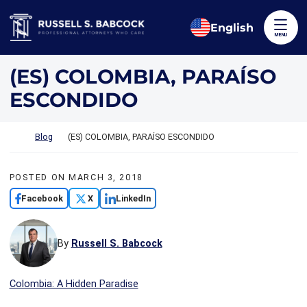
Skip to content
Return home
English
MENU
(ES) COLOMBIA, PARAÍSO
ESCONDIDO
Return home
Blog
(ES) COLOMBIA, PARAÍSO ESCONDIDO
POSTED ON
MARCH 3, 2018
Facebook
X
LinkedIn
By
Russell S. Babcock
Colombia: A Hidden Paradise